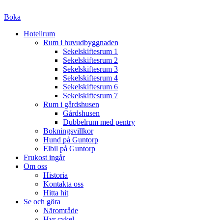
Boka
Hotellrum
Rum i huvudbyggnaden
Sekelskiftesrum 1
Sekelskiftesrum 2
Sekelskiftesrum 3
Sekelskiftesrum 4
Sekelskiftesrum 6
Sekelskiftesrum 7
Rum i gårdshusen
Gårdshusen
Dubbelrum med pentry
Bokningsvillkor
Hund på Guntorp
Elbil på Guntorp
Frukost ingår
Om oss
Historia
Kontakta oss
Hitta hit
Se och göra
Närområde
Hyr cykel