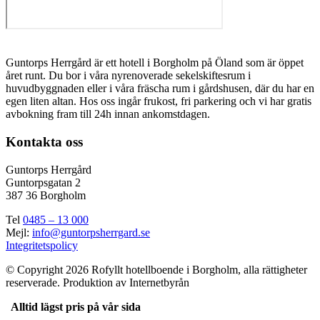
Guntorps Herrgård är ett hotell i Borgholm på Öland som är öppet
året runt. Du bor i våra nyrenoverade sekelskiftesrum i
huvudbyggnaden eller i våra fräscha rum i gårdshusen, där du har en
egen liten altan. Hos oss ingår frukost, fri parkering och vi har gratis
avbokning fram till 24h innan ankomstdagen.
Kontakta oss
Guntorps Herrgård
Guntorpsgatan 2
387 36 Borgholm
Tel
0485 – 13 000
Mejl:
info@guntorpsherrgard.se
Integritetspolicy
© Copyright 2026 Rofyllt hotellboende i Borgholm, alla rättigheter
reserverade. Produktion av Internetbyrån
Alltid lägst pris på vår sida